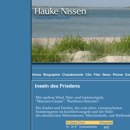
Home
Biographie
Charakteristik
CDs
Film
News
Presse
Ge
Inseln des Friedens
Mit sanftem Wind, Watt- und Gartenvögeln,
"Märchen-Gitarre", "Panflöten-Streicher".
Der Zauber und Frieden, der vom alten, verwunschenen
Sommergarten im Inseldorf ausgeht und die Stille
des abendlichen Wattenmeeres. Märchenhafte, zart fließend
Nr.
Dauer
Titel
Hörproben
01
20:47
Sommerfrieden
mp3