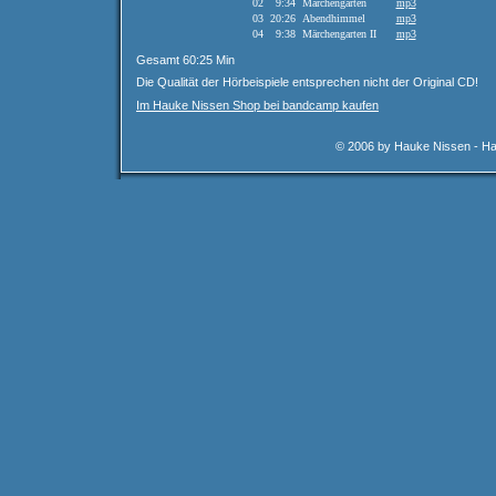
02
9:34
Märchengarten
mp3
03
20:26
Abendhimmel
mp3
04
9:38
Märchengarten II
mp3
Gesamt 60:25 Min
Die Qualität der Hörbeispiele entsprechen nicht der Original CD!
Im Hauke Nissen Shop bei bandcamp kaufen
© 2006 by Hauke Nissen - Ha